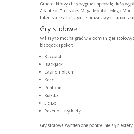
Gracze, którzy chcą wygrać naprawdę dużą wypł
Atlantean Treasures Mega Moolah, Mega Moolah
także skorzystać z gier z prawdziwymi krupiera
Gry stołowe
W kasyno można grać w 8 odmian gier stołowych,
blackjack i poker:
Baccarat
Blackjack
Casino Hold’em
Kości
Pontoon
Ruletka
Sic Bo
Poker na trzy karty
Gry stołowe wymienione poniżej nie są niestety 