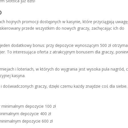
 Slottica już dziś!
o
ch hojnych promocji dostępnych w kasynie, które przyciągają uwagę
 i skierowany przede wszystkim do nowych graczy, zachęcając ich do
o jeden dodatkowy bonus: przy depozycie wynoszącym 500 zł otrzyma
er. To interesująca oferta z atrakcyjnym bonusem dla graczy, ponie
ejach i loteriach, w których do wygrania jest wysoka pula nagród, 
yjnej kasyna.
 doświadczonych graczy, dzięki czemu każdy znajdzie coś dla siebie.
y minimalnym depozycie 100 zł
minimalnym depozycie 400 zł
 minimalnym depozycie 600 zł