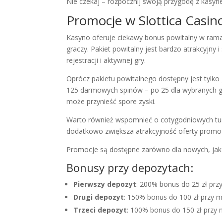
Nie czekaj – rozpocznij swoją przygodę z kasynem
Promocje w Slottica Casin
Kasyno oferuje ciekawy bonus powitalny w rama
graczy. Pakiet powitalny jest bardzo atrakcyjny
rejestracji i aktywnej gry.
Oprócz pakietu powitalnego dostępny jest tylk
125 darmowych spinów – po 25 dla wybranych gi
może przynieść spore zyski.
Warto również wspomnieć o cotygodniowych turni
dodatkowo zwiększa atrakcyjność oferty promoc
Promocje są dostępne zarówno dla nowych, jak i
Bonusy przy depozytach:
Pierwszy depozyt
: 200% bonus do 25 zł prz
Drugi depozyt
: 150% bonus do 100 zł przy 
Trzeci depozyt
: 100% bonus do 150 zł przy