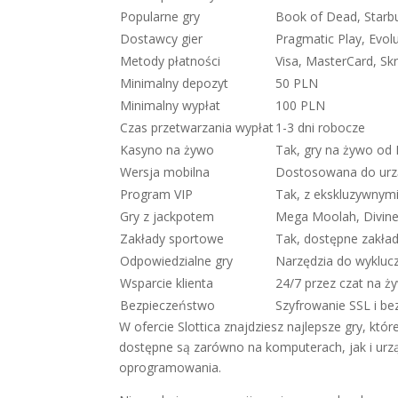
Popularne gry
Book of Dead, Starb
Dostawcy gier
Pragmatic Play, Evo
Metody płatności
Visa, MasterCard, Skr
Minimalny depozyt
50 PLN
Minimalny wypłat
100 PLN
Czas przetwarzania wypłat
1-3 dni robocze
Kasyno na żywo
Tak, gry na żywo od 
Wersja mobilna
Dostosowana do urz
Program VIP
Tak, z ekskluzywnym
Gry z jackpotem
Mega Moolah, Divine
Zakłady sportowe
Tak, dostępne zakła
Odpowiedzialne gry
Narzędzia do wyklucz
Wsparcie klienta
24/7 przez czat na ż
Bezpieczeństwo
Szyfrowanie SSL i be
W ofercie Slottica znajdziesz najlepsze gry, któ
dostępne są zarówno na komputerach, jak i urz
oprogramowania.