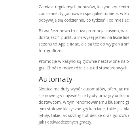
Zamiast regularnych bonusów, kasyno koncentruj
codzienne, tygodniowe i specjalne turnieje, w 
odbywają się codziennie, co tydzień i co miesią
Bitwa Sezonowa to duża promocja kasyno, w któ
dostajesz 1 punkt, a im wyżej jesteś na liście 
sezonu to Apple iMac, ale są też do wygrania sma
fotograficzne.
Promocje w kasyno są głównie nastawione na to
grę. Choć to może różnić się od standardowych o
Automaty
Slottica ma duży wybór automatów, oferując m
się nowe gry najświeższe tytuły oraz gry unikaln
dostawcom, w tym renomowanemu blueprint gamin
tym stołowe klasyczne gry karciane, takie jak 
tytuły, takie jak sizzling hot deluxe oraz gonzo
jak i doświadczonych graczy.