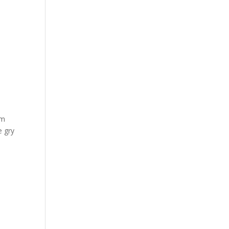
ym
e gry