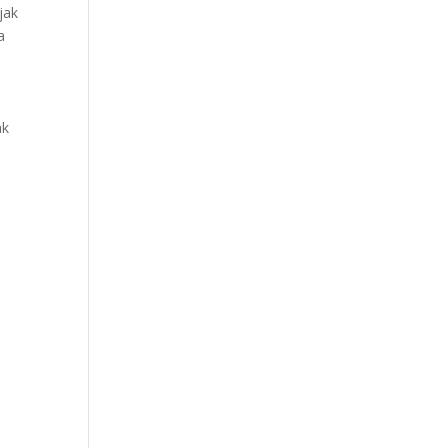
jak
a
ak